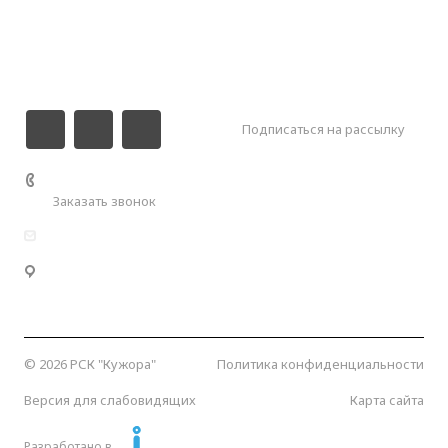
Галерея
Контакты
Подписаться на рассылку
+7 (989) 000-55-00
Заказать звонок
info@kuzhora.ru
Республика Адыгея, Майкопский район, Кужорское
сельское поселение, Кужорское водохранилище.
Координаты:
44.641051, 40.268294
© 2026 РСК "Кужора"
Политика конфиденциальности
Версия для слабовидящих
Карта сайта
Разработано в