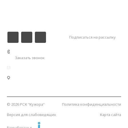
Галерея
Контакты
Подписаться на рассылку
+7 (989) 000-55-00
Заказать звонок
info@kuzhora.ru
Республика Адыгея, Майкопский район, Кужорское
сельское поселение, Кужорское водохранилище.
Координаты:
44.641051, 40.268294
© 2026 РСК "Кужора"
Политика конфиденциальности
Версия для слабовидящих
Карта сайта
Разработано в