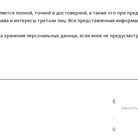
ляется полной, точной и достоверной, а также что при п
ава и интересы третьих лиц. Вся представленная информа
да хранения персональных данных, если иное не предусмо
ерея
Контакты
+7 (989
Заказать
info@ku
Республ
Кужорск