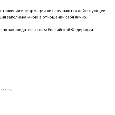
редставлении информации не нарушаются действующее
ция заполнена мною в отношении себя лично.
трено законодательством Российской Федерации.
) 000-55-00
 звонок
zhora.ru
ика Адыгея, Майкопский район, Кужорское сельское поселение,
ое водохранилище. Координаты:
44.641051, 40.268294