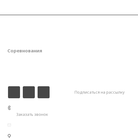
О клубе
Новости
Соревнования
Галерея
Контакты
Подписаться на рассылку
+7 (989) 000-55-00
Заказать звонок
info@kuzhora.ru
Республика Адыгея, Майкопский район, Кужорское