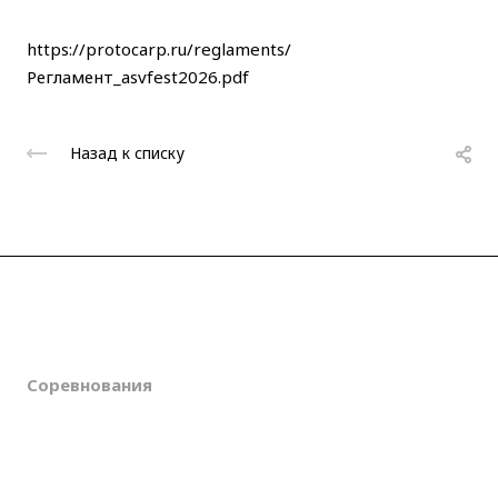
https://protocarp.ru/reglaments/
Регламент_asvfest2026.pdf
Назад к списку
О клубе
Новости
Соревнования
Галерея
Контакты