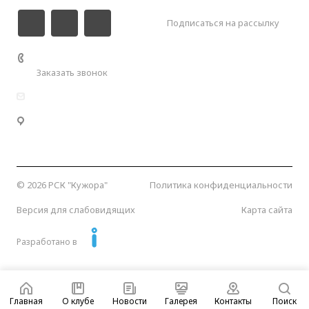
Подписаться на рассылку
+7 (989) 000-55-00
Заказать звонок
info@kuzhora.ru
Республика Адыгея, Майкопский район, Кужорское
сельское поселение, Кужорское водохранилище.
Координаты:
44.641051, 40.268294
© 2026 РСК "Кужора"
Политика конфиденциальности
Версия для слабовидящих
Карта сайта
Разработано в
Главная
О клубе
Новости
Галерея
Контакты
Поиск