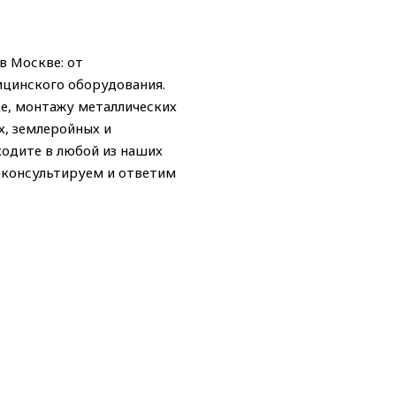
в Москве: от
ицинского оборудования.
ке, монтажу металлических
х, землеройных и
ходите в любой из наших
роконсультируем и ответим